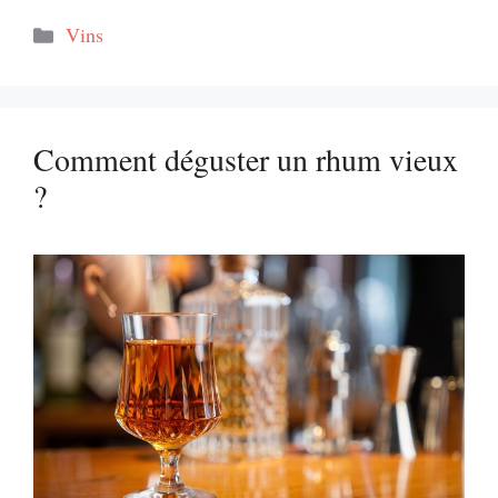
Catégories
Vins
Comment déguster un rhum vieux
?